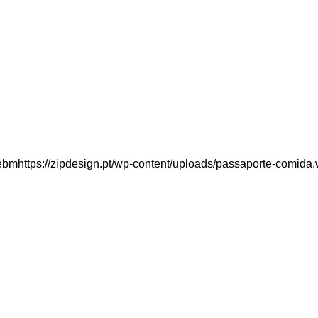
webmhttps://zipdesign.pt/wp-content/uploads/passaporte-comid