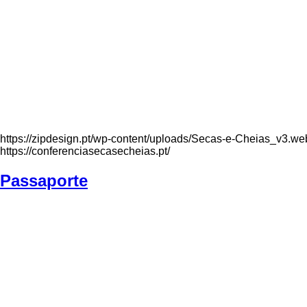
https://zipdesign.pt/wp-content/uploads/Secas-e-Cheias_v3.we
https://conferenciasecasecheias.pt/
Passaporte